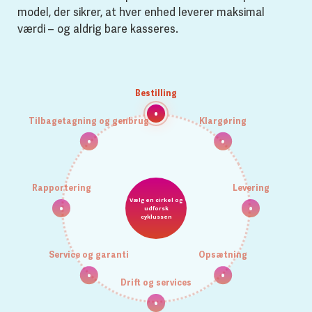
model, der sikrer, at hver enhed leverer maksimal
værdi – og aldrig bare kasseres.
Bestilling
Bestilling
Tilbagetagning og genbrug
Klargøring
Vælg fra vores webshop eller få en skræddersyet
pakke – med adgang til både nye og "as new"-enheder.
Rapportering
Levering
Vælg en cirkel og
udforsk
cyklussen
Service og garanti
Opsætning
Drift og services