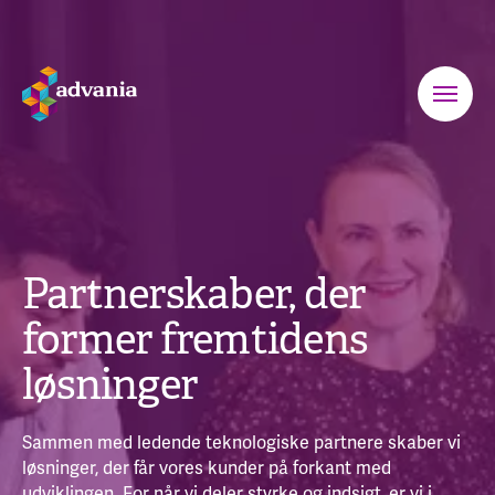
Partnerskaber, der
former fremtidens
løsninger
Sammen med ledende teknologiske partnere skaber vi
løsninger, der får vores kunder på forkant med
udviklingen. For når vi deler styrke og indsigt, er vi i