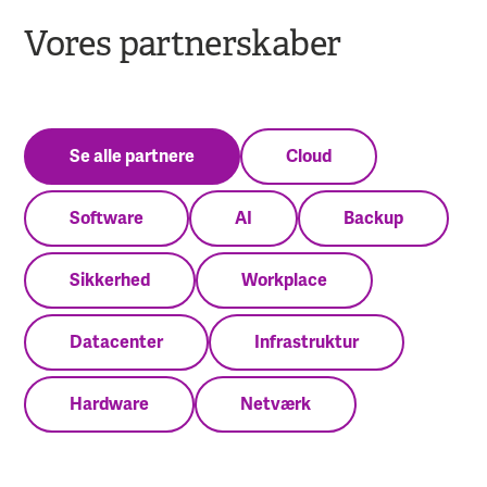
Vores partnerskaber
Se alle partnere
Cloud
Software
AI
Backup
Sikkerhed
Workplace
Datacenter
Infrastruktur
Hardware
Netværk