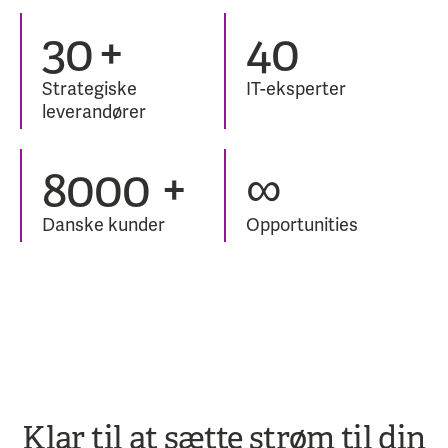
43
+
40
Strategiske
IT-eksperter
leverandører
8000
+
∞
Danske kunder
Opportunities
Klar til at sætte strøm til din