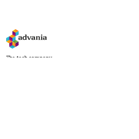
Tel.: +45 3948 4800
VILKÅR
Compliance
Privatlivspolitik
Salgs- og leveringsbetingelser
Cookies