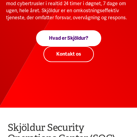
mod cybertrusler i realtid 24 timer i døgnet, 7 dage om
ugen, hele året. Skjöldur er en omkostningseffektiv
tjeneste, der omfatter forsvar, overvågning og respons.
Hvad er Skjöldur?
Kontakt os
Skjöldur Security