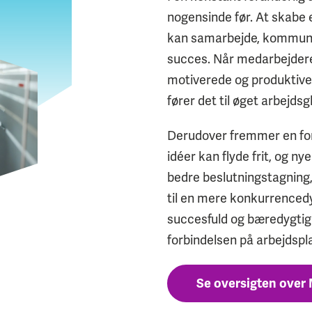
nogensinde før. At skabe
kan samarbejde, kommunik
succes. Når medarbejdere
motiverede og produktive. 
fører det til øget arbejdsg
Derudover fremmer en for
idéer kan flyde frit, og n
bedre beslutningstagning,
til en mere konkurrencedy
succesfuld og bæredygtig 
forbindelsen på arbejdspl
Se oversigten over 