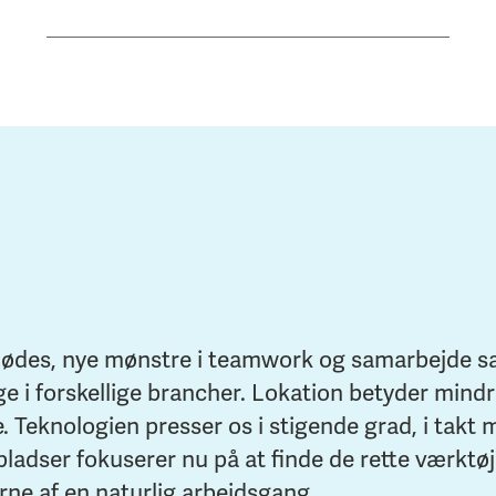
mødes, nye mønstre i teamwork og samarbejde sa
ge i forskellige brancher. Lokation betyder mindr
e. Teknologien presser os i stigende grad, i takt 
adser fokuserer nu på at finde de rette værktøjer
ne af en naturlig arbejdsgang.