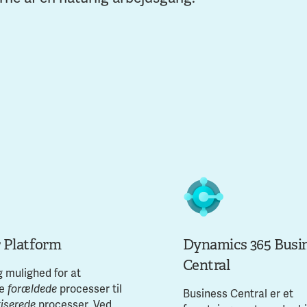
 Platform
Dynamics 365 Busi
Central
g mulighed for at
ne
forældede
processer til
Business Central er et
iserede
processer. Ved