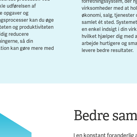
forretningssystem, der h
kle udførelsen af
virksomheder med at ho
e opgaver og
økonomi, salg, tjenester o
ingsprocesser kan du øge
samlet ét sted. Systemet
iteten og produktiviteten
en enkel indsigt i din vi
idig reducere
hvilket hjælper dig med 
ingerne, så din
arbejde hurtigere og sma
ation kan gøre mere med
levere bedre resultater.
Bedre sam
I en konstant foranderlig