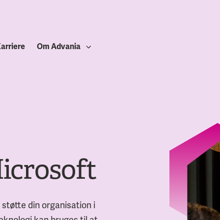
arriere
Om Advania
icrosoft
støtte din organisation i
eknologi kan bruges til at