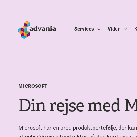
Services
Viden
K
MICROSOFT
Din rejse med M
Microsoft har en bred produktportefølje, der kan 
at opbygge sin infrastruktur, så den kan trives. T