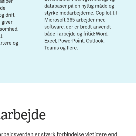
jælper
databaser på en nyttig måde og
lde
styrke medarbejderne. Copilot til
g drift
Microsoft 365 arbejder med
 giver
software, der er bredt anvendt
rksomhed,
både i arbejde og fritid; Word,
at
Excel, PowerPoint, Outlook,
rtere og
Teams og flere.
arbejde
 arbejdsverden er stærk forbindelse vigtigere end