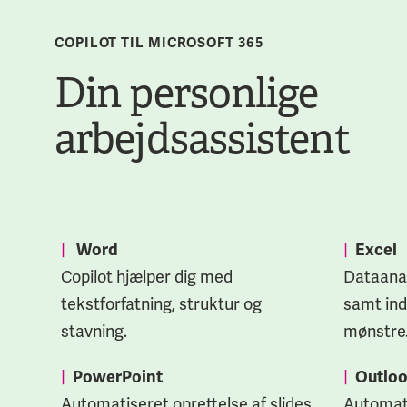
COPILOT TIL MICROSOFT 365
Din personlige
arbejdsassistent
|
|
Word
Excel
Copilot hjælper dig med
Dataanal
tekstforfatning, struktur og
samt ind
stavning.
mønstre
|
|
PowerPoint
Outlo
Automatiseret oprettelse af slides,
Automati