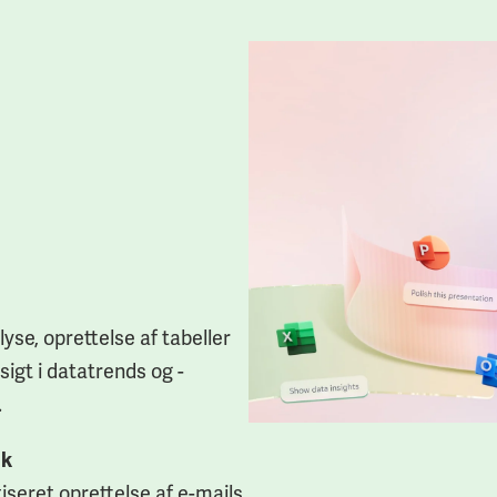
yse, oprettelse af tabeller
sigt i datatrends og -
.
ok
seret oprettelse af e-mails,