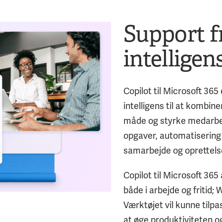
Support f
intelligen
Copilot til Microsoft 36
intelligens til at kombin
måde og styrke medarbej
opgaver, automatisering 
samarbejde og oprettelse
Copilot til Microsoft 36
både i arbejde og fritid;
Værktøjet vil kunne tilpa
at øge produktiviteten og