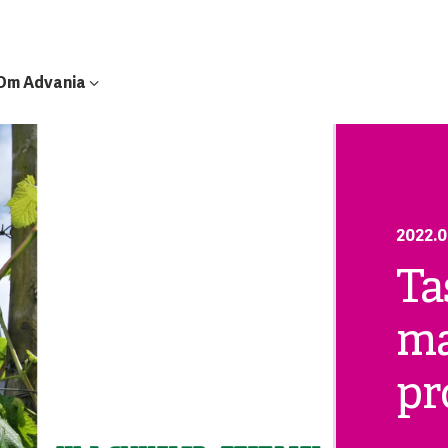
Om Advania
2022.0
Ta
ma
pr