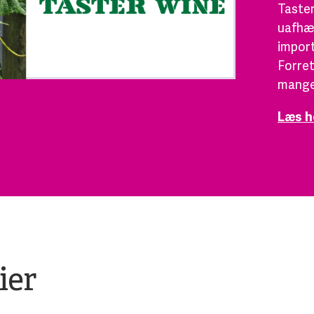
Taster
uafhæn
import
Forret
mange
Læs h
ier