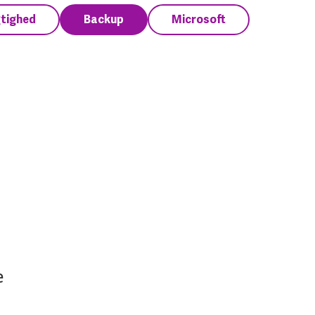
tighed
Backup
Microsoft
e