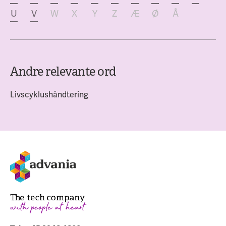
U
V
W
X
Y
Z
Æ
Ø
Å
Andre relevante ord
Livscyklushåndtering