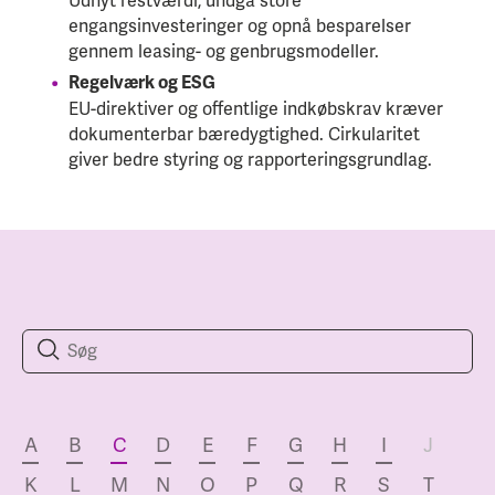
Udnyt restværdi, undgå store
engangsinvesteringer og opnå besparelser
gennem leasing- og genbrugsmodeller.
Regelværk og ESG
EU-direktiver og offentlige indkøbskrav kræver
dokumenterbar bæredygtighed. Cirkularitet
giver bedre styring og rapporteringsgrundlag.
A
B
C
D
E
F
G
H
I
J
K
L
M
N
O
P
Q
R
S
T