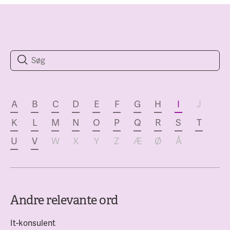
A
B
C
D
E
F
G
H
I
J
K
L
M
N
O
P
Q
R
S
T
U
V
W
X
Y
Z
Æ
Ø
Å
Andre relevante ord
It-konsulent