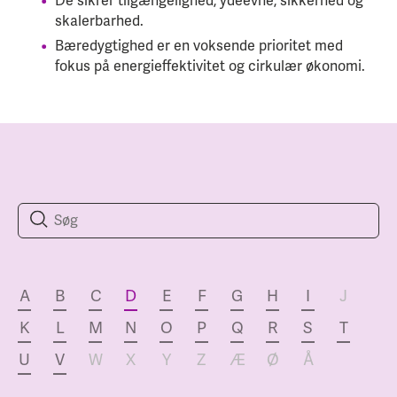
De sikrer tilgængelighed, ydeevne, sikkerhed og
skalerbarhed.
Bæredygtighed er en voksende prioritet med
fokus på energieffektivitet og cirkulær økonomi.
A
B
C
D
E
F
G
H
I
J
K
L
M
N
O
P
Q
R
S
T
U
V
W
X
Y
Z
Æ
Ø
Å