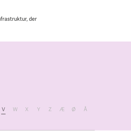
nfrastruktur, der
V
W
X
Y
Z
Æ
Ø
Å