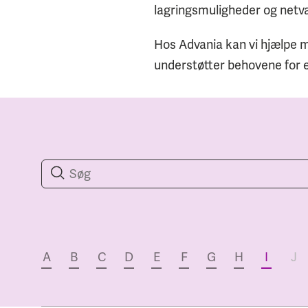
lagringsmuligheder og netv
Hos Advania kan vi hjælpe me
understøtter behovene for eff
A
B
C
D
E
F
G
H
I
J