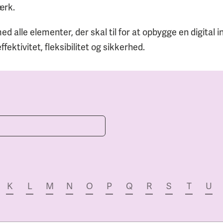
ærk.
d alle elementer, der skal til for at opbygge en digital i
ektivitet, fleksibilitet og sikkerhed.
K
L
M
N
O
P
Q
R
S
T
U