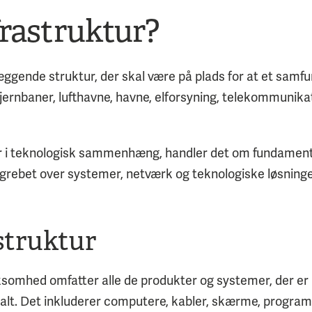
frastruktur?
æggende struktur, der skal være på plads for at et samf
 jernbaner, lufthavne, havne, elforsyning, telekommunika
ur i teknologisk sammenhæng, handler det om fundamentet
grebet over systemer, netværk og teknologiske løsninge
astruktur
virksomhed omfatter alle de produkter og systemer, der e
talt. Det inkluderer computere, kabler, skærme, progra