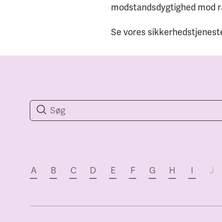
modstandsdygtighed mod 
Se vores sikkerhedstjenest
A
B
C
D
E
F
G
H
I
J