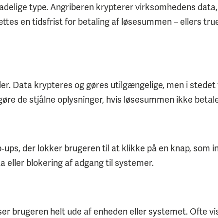
delige type. Angriberen krypterer virksomhedens data, 
tes en tidsfrist for betaling af løsesummen – ellers t
r. Data krypteres og gøres utilgængelige, men i stedet f
gøre de stjålne oplysninger, hvis løsesummen ikke betale
s, der lokker brugeren til at klikke på en knap, som i
ta eller blokering af adgang til systemer.
er brugeren helt ude af enheden eller systemet. Ofte v