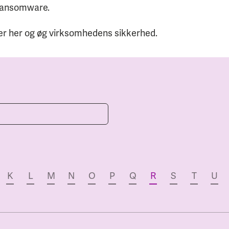
ransomware.
er her og øg virksomhedens sikkerhed.
K
L
M
N
O
P
Q
R
S
T
U