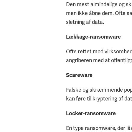
Den mest almindelige og ska
men ikke åbne dem. Ofte sæt
sletning af data.
Lækkage‑ransomware
Ofte rettet mod virksomhede
angriberen med at offentlig
Scareware
Falske og skræmmende pop‑up
kan føre til kryptering af da
Locker‑ransomware
En type ransomware, der lås