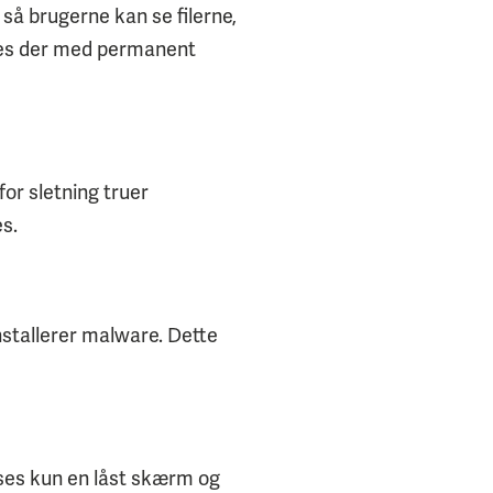
så brugerne kan se filerne,
rues der med permanent
or sletning truer
s.
nstallerer malware. Dette
ises kun en låst skærm og