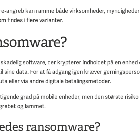
angreb kan ramme både virksomheder, myndigheder og
om findes i flere varianter.
ansomware?
kadelig software, der krypterer indholdet på en enhed el
l sine data. For at få adgang igen kræver gerningsperso
uta eller via andre digitale betalingsmetoder.
igende grad på mobile enheder, men den største risiko 
ngrebet og lammet.
edes ransomware?