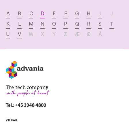
A
B
C
D
E
F
G
H
I
J
K
L
M
N
O
P
Q
R
S
T
U
V
W
X
Y
Z
Æ
Ø
Å
Tel.: +45 3948 4800
VILKÅR