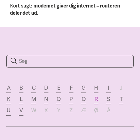
Kort sagt:
modemet giver dig internet – routeren
deler det ud.
A
B
C
D
E
F
G
H
I
J
K
L
M
N
O
P
Q
R
S
T
U
V
W
X
Y
Z
Æ
Ø
Å